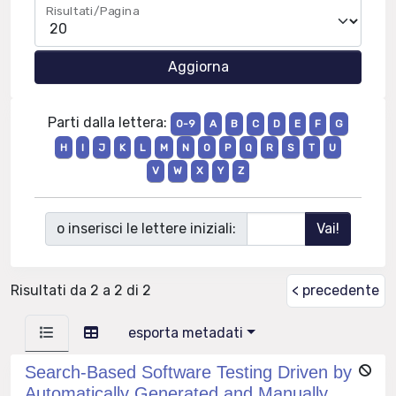
Risultati/Pagina
Parti dalla lettera:
0-9
A
B
C
D
E
F
G
H
I
J
K
L
M
N
O
P
Q
R
S
T
U
V
W
X
Y
Z
o inserisci le lettere iniziali:
Risultati da 2 a 2 di 2
< precedente
esporta metadati
Search-Based Software Testing Driven by
Automatically Generated and Manually