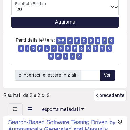
Risultati/Pagina
Parti dalla lettera:
0-9
A
B
C
D
E
F
G
H
I
J
K
L
M
N
O
P
Q
R
S
T
U
V
W
X
Y
Z
o inserisci le lettere iniziali:
Risultati da 2 a 2 di 2
< precedente
esporta metadati
Search-Based Software Testing Driven by
Automatically Generated and Manually