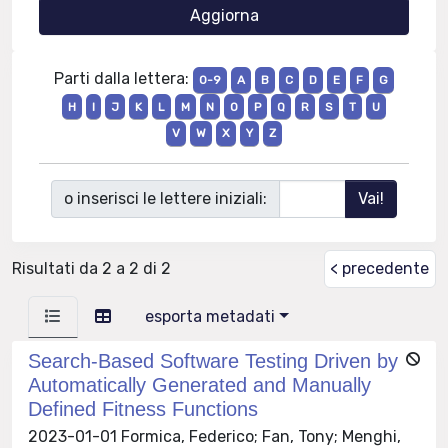
Parti dalla lettera:
0-9
A
B
C
D
E
F
G
H
I
J
K
L
M
N
O
P
Q
R
S
T
U
V
W
X
Y
Z
o inserisci le lettere iniziali:
Risultati da 2 a 2 di 2
< precedente
esporta metadati
Search-Based Software Testing Driven by
Automatically Generated and Manually
Defined Fitness Functions
2023-01-01 Formica, Federico; Fan, Tony; Menghi,