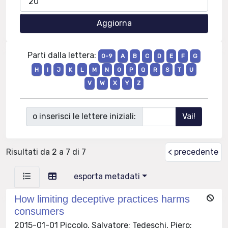
Parti dalla lettera:
0-9
A
B
C
D
E
F
G
H
I
J
K
L
M
N
O
P
Q
R
S
T
U
V
W
X
Y
Z
o inserisci le lettere iniziali:
Risultati da 2 a 7 di 7
< precedente
esporta metadati
How limiting deceptive practices harms
consumers
2015-01-01 Piccolo, Salvatore; Tedeschi, Piero;