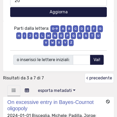
Parti dalla lettera:
0-9
A
B
C
D
E
F
G
H
I
J
K
L
M
N
O
P
Q
R
S
T
U
V
W
X
Y
Z
o inserisci le lettere iniziali:
Risultati da 3 a 7 di 7
< precedente
esporta metadati
On excessive entry in Bayes-Cournot
oligopoly
2024-01-01 Bisceglia, Michele; Padilla, Jorge;