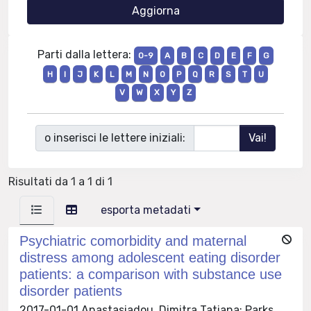
Parti dalla lettera:
0-9
A
B
C
D
E
F
G
H
I
J
K
L
M
N
O
P
Q
R
S
T
U
V
W
X
Y
Z
o inserisci le lettere iniziali:
Risultati da 1 a 1 di 1
esporta metadati
Psychiatric comorbidity and maternal
distress among adolescent eating disorder
patients: a comparison with substance use
disorder patients
2017-01-01 Anastasiadou, Dimitra Tatiana; Parks,