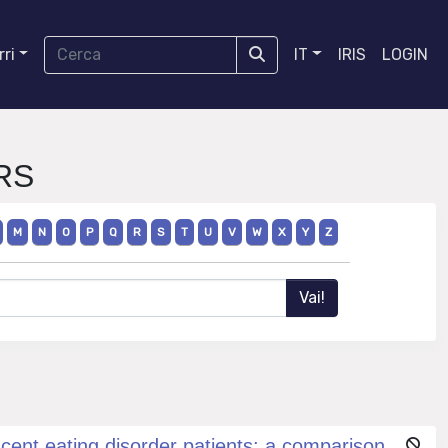
ri
IT
IRIS
LOGIN
ORS
M
N
O
P
Q
R
S
T
U
V
W
X
Y
Z
cent eating disorder patients: a comparison