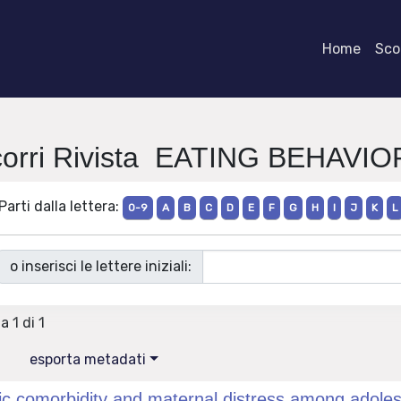
Home
Scor
orri Rivista EATING BEHAVI
Parti dalla lettera:
0-9
A
B
C
D
E
F
G
H
I
J
K
L
o inserisci le lettere iniziali:
a 1 di 1
esporta metadati
ic comorbidity and maternal distress among adoles