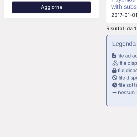
with subs
2017-01-01 
Risultati da 1 
Legenda 
file ad a
file dis
file disp
file disp
file sot
nessun f