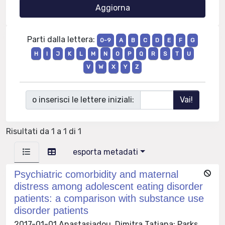
Parti dalla lettera:
0-9
A
B
C
D
E
F
G
H
I
J
K
L
M
N
O
P
Q
R
S
T
U
V
W
X
Y
Z
o inserisci le lettere iniziali:
Risultati da 1 a 1 di 1
esporta metadati
Psychiatric comorbidity and maternal
distress among adolescent eating disorder
patients: a comparison with substance use
disorder patients
2017-01-01 Anastasiadou, Dimitra Tatiana; Parks,