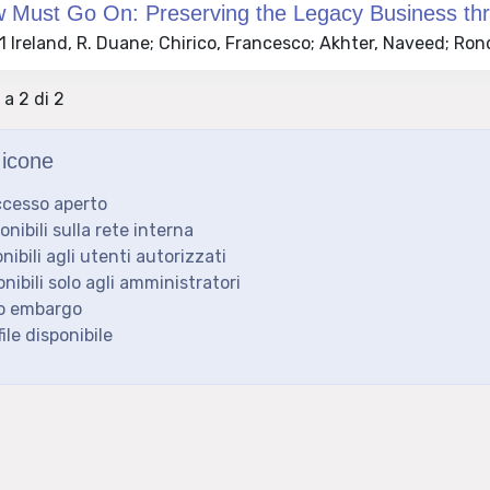
Must Go On: Preserving the Legacy Business throu
Ireland, R. Duane; Chirico, Francesco; Akhter, Naveed; Rond
 a 2 di 2
icone
ccesso aperto
ponibili sulla rete interna
onibili agli utenti autorizzati
onibili solo agli amministratori
to embargo
ile disponibile