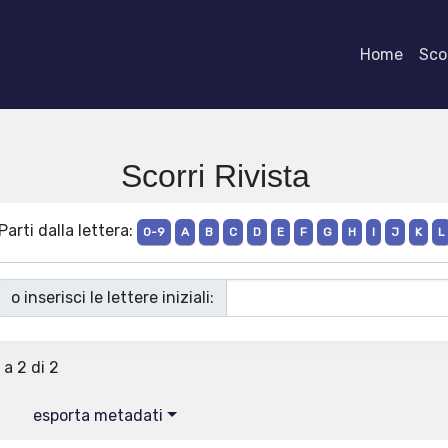
Home
Scor
Scorri Rivista
Parti dalla lettera:
0-9
A
B
C
D
E
F
G
H
I
J
K
L
o inserisci le lettere iniziali:
 a 2 di 2
esporta metadati