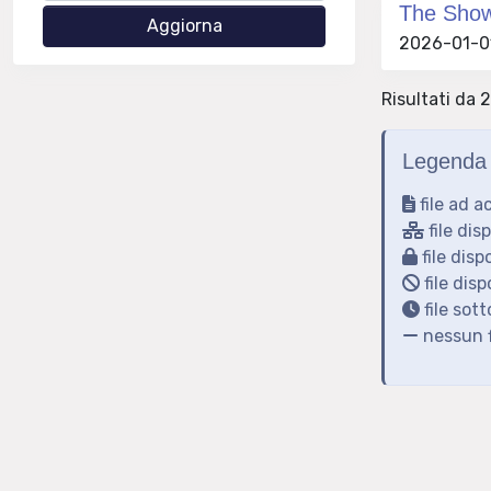
The Show 
2026-01-01 
Risultati da 2
Legenda 
file ad a
file dis
file disp
file disp
file sot
nessun f