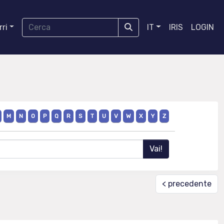
ri
IT
IRIS
LOGIN
M
N
O
P
Q
R
S
T
U
V
W
X
Y
Z
< precedente