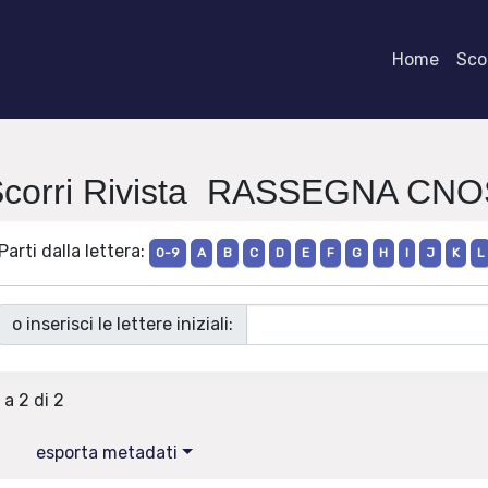
Home
Scor
Scorri Rivista RASSEGNA CNO
Parti dalla lettera:
0-9
A
B
C
D
E
F
G
H
I
J
K
L
o inserisci le lettere iniziali:
 a 2 di 2
esporta metadati