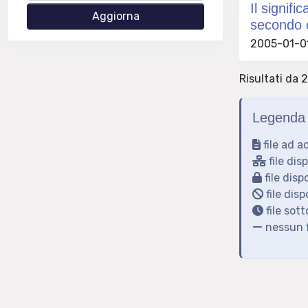
Il signifi
secondo c
2005-01-01
Risultati da 2
Legenda 
file ad a
file dis
file disp
file disp
file sot
nessun f