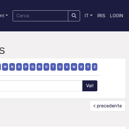
ri
IT
IRIS
LOGIN
S
M
N
O
P
Q
R
S
T
U
V
W
X
Y
Z
< precedente