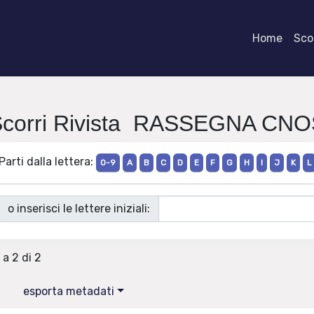
Home
Scor
Scorri Rivista RASSEGNA CNO
Parti dalla lettera:
0-9
A
B
C
D
E
F
G
H
I
J
K
L
o inserisci le lettere iniziali:
 a 2 di 2
esporta metadati