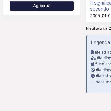
Il signifi
secondo c
2005-01-01
Risultati da 2
Legenda 
file ad a
file dis
file disp
file disp
file sot
nessun f