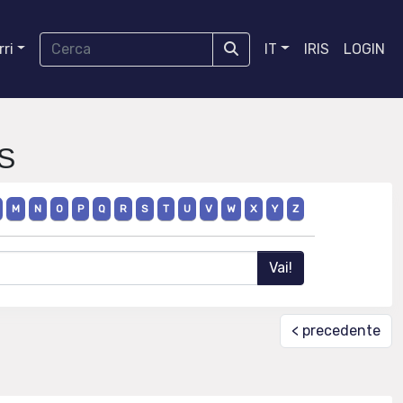
ri
IT
IRIS
LOGIN
S
M
N
O
P
Q
R
S
T
U
V
W
X
Y
Z
< precedente