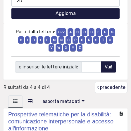
Parti dalla lettera:
0-9
A
B
C
D
E
F
G
H
I
J
K
L
M
N
O
P
Q
R
S
T
U
V
W
X
Y
Z
o inserisci le lettere iniziali:
Risultati da 4 a 4 di 4
< precedente
esporta metadati
Prospettive telematiche per la disabilità:
comunicazione interpersonale e accesso
all’informazione