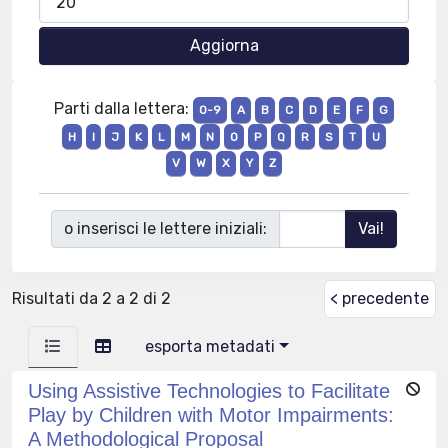
Parti dalla lettera:
0-9
A
B
C
D
E
F
G
H
I
J
K
L
M
N
O
P
Q
R
S
T
U
V
W
X
Y
Z
o inserisci le lettere iniziali:
Risultati da 2 a 2 di 2
< precedente
esporta metadati
Using Assistive Technologies to Facilitate
Play by Children with Motor Impairments:
A Methodological Proposal