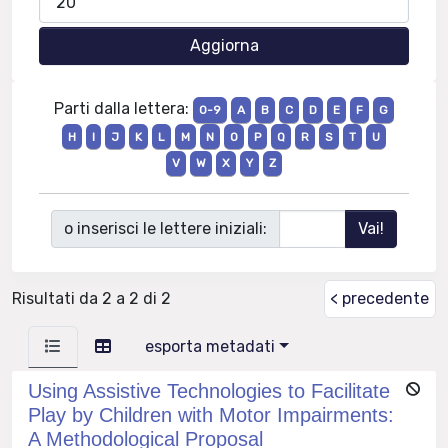
Parti dalla lettera:
0-9
A
B
C
D
E
F
G
H
I
J
K
L
M
N
O
P
Q
R
S
T
U
V
W
X
Y
Z
o inserisci le lettere iniziali:
Risultati da 2 a 2 di 2
< precedente
esporta metadati
Using Assistive Technologies to Facilitate
Play by Children with Motor Impairments:
A Methodological Proposal