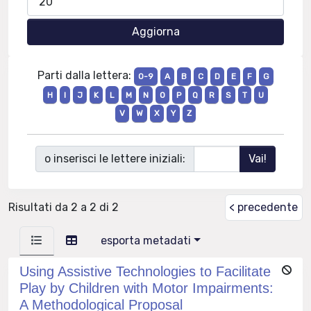
Parti dalla lettera:
0-9
A
B
C
D
E
F
G
H
I
J
K
L
M
N
O
P
Q
R
S
T
U
V
W
X
Y
Z
o inserisci le lettere iniziali:
Risultati da 2 a 2 di 2
< precedente
esporta metadati
Using Assistive Technologies to Facilitate
Play by Children with Motor Impairments:
A Methodological Proposal