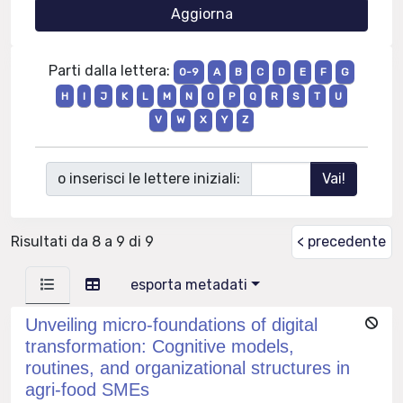
Parti dalla lettera:
0-9
A
B
C
D
E
F
G
H
I
J
K
L
M
N
O
P
Q
R
S
T
U
V
W
X
Y
Z
o inserisci le lettere iniziali:
Risultati da 8 a 9 di 9
< precedente
esporta metadati
Unveiling micro-foundations of digital
transformation: Cognitive models,
routines, and organizational structures in
agri-food SMEs