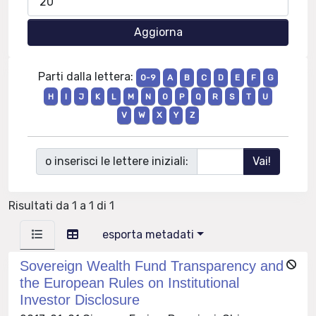
Parti dalla lettera:
0-9
A
B
C
D
E
F
G
H
I
J
K
L
M
N
O
P
Q
R
S
T
U
V
W
X
Y
Z
o inserisci le lettere iniziali:
Risultati da 1 a 1 di 1
esporta metadati
Sovereign Wealth Fund Transparency and
the European Rules on Institutional
Investor Disclosure