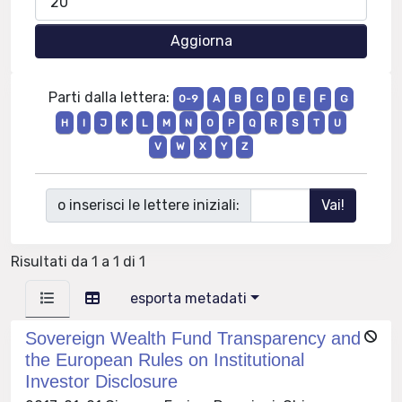
Parti dalla lettera:
0-9
A
B
C
D
E
F
G
H
I
J
K
L
M
N
O
P
Q
R
S
T
U
V
W
X
Y
Z
o inserisci le lettere iniziali:
Risultati da 1 a 1 di 1
esporta metadati
Sovereign Wealth Fund Transparency and
the European Rules on Institutional
Investor Disclosure