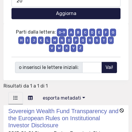
Parti dalla lettera:
0-9
A
B
C
D
E
F
G
H
I
J
K
L
M
N
O
P
Q
R
S
T
U
V
W
X
Y
Z
o inserisci le lettere iniziali:
Risultati da 1 a 1 di 1
esporta metadati
Sovereign Wealth Fund Transparency and
the European Rules on Institutional
Investor Disclosure