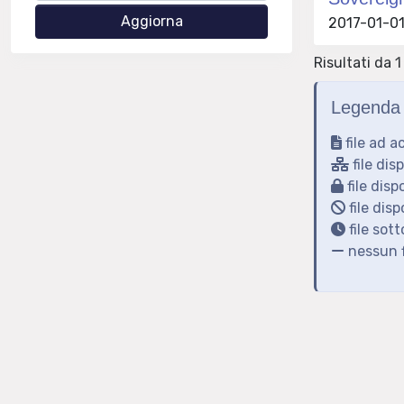
2017-01-01 
Risultati da 1 
Legenda 
file ad a
file dis
file disp
file disp
file sot
nessun f