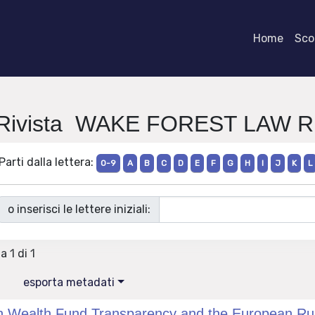
Home
Scor
i Rivista WAKE FOREST LAW 
Parti dalla lettera:
0-9
A
B
C
D
E
F
G
H
I
J
K
L
o inserisci le lettere iniziali:
a 1 di 1
esporta metadati
 Wealth Fund Transparency and the European Rules