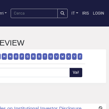
ri
IT
IRIS
LOGIN
REVIEW
M
N
O
P
Q
R
S
T
U
V
W
X
Y
Z
 on Institutional Investor Disclosure