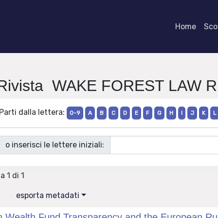
Home
Scor
i Rivista WAKE FOREST LAW 
Parti dalla lettera:
0-9
A
B
C
D
E
F
G
H
I
J
K
L
o inserisci le lettere iniziali:
a 1 di 1
esporta metadati
 Wealth Fund Transparency and the European Rules