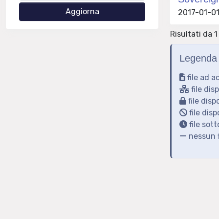
2017-01-01 
Risultati da 1 
Legenda 
file ad a
file dis
file disp
file disp
file sot
nessun f