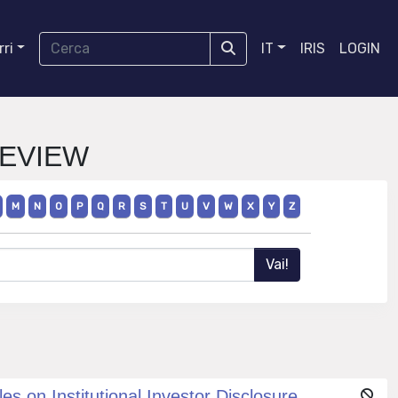
ri
IT
IRIS
LOGIN
REVIEW
M
N
O
P
Q
R
S
T
U
V
W
X
Y
Z
 on Institutional Investor Disclosure