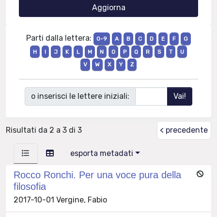
Parti dalla lettera:
0-9
A
B
C
D
E
F
G
H
I
J
K
L
M
N
O
P
Q
R
S
T
U
V
W
X
Y
Z
o inserisci le lettere iniziali:
Risultati da 2 a 3 di 3
< precedente
esporta metadati
Rocco Ronchi. Per una voce pura della
filosofia
2017-10-01 Vergine, Fabio