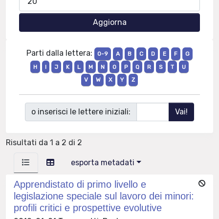
Parti dalla lettera:
0-9
A
B
C
D
E
F
G
H
I
J
K
L
M
N
O
P
Q
R
S
T
U
V
W
X
Y
Z
o inserisci le lettere iniziali:
Risultati da 1 a 2 di 2
esporta metadati
Apprendistato di primo livello e
legislazione speciale sul lavoro dei minori:
profili critici e prospettive evolutive