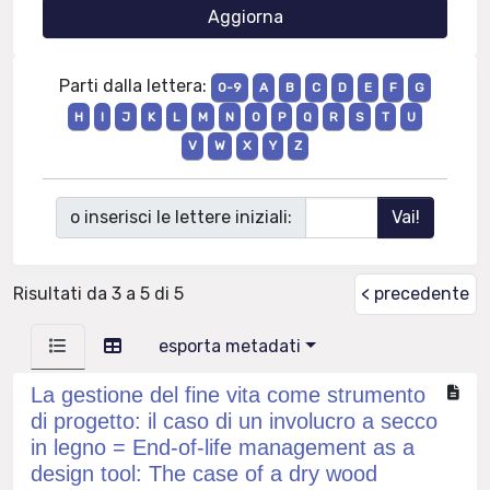
Parti dalla lettera:
0-9
A
B
C
D
E
F
G
H
I
J
K
L
M
N
O
P
Q
R
S
T
U
V
W
X
Y
Z
o inserisci le lettere iniziali:
Risultati da 3 a 5 di 5
< precedente
esporta metadati
La gestione del fine vita come strumento
di progetto: il caso di un involucro a secco
in legno = End-of-life management as a
design tool: The case of a dry wood