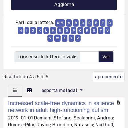
Parti dalla lettera:
0-9
A
B
C
D
E
F
G
H
I
J
K
L
M
N
O
P
Q
R
S
T
U
V
W
X
Y
Z
o inserisci le lettere iniziali:
Risultati da 4 a 5 di 5
< precedente
esporta metadati
Increased scale-free dynamics in salience
network in adult high-functioning autism
2019-01-01 Damiani, Stefano; Scalabrini, Andrea;
Gomez-Pilar, Javier; Brondino, Natascia; Northoff,