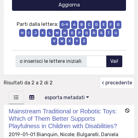
Parti dalla lettera:
0-9
A
B
C
D
E
F
G
H
I
J
K
L
M
N
O
P
Q
R
S
T
U
V
W
X
Y
Z
o inserisci le lettere iniziali:
Risultati da 2 a 2 di 2
< precedente
esporta metadati
Mainstream Traditional or Robotic Toys:
Which of Them Better Supports
Playfulness in Children with Disabilities?
2019-01-01 Bianquin, Nicole; Bulgarelli, Daniela