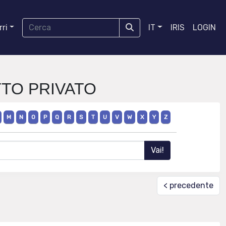
ri
IT
IRIS
LOGIN
ITTO PRIVATO
M
N
O
P
Q
R
S
T
U
V
W
X
Y
Z
< precedente