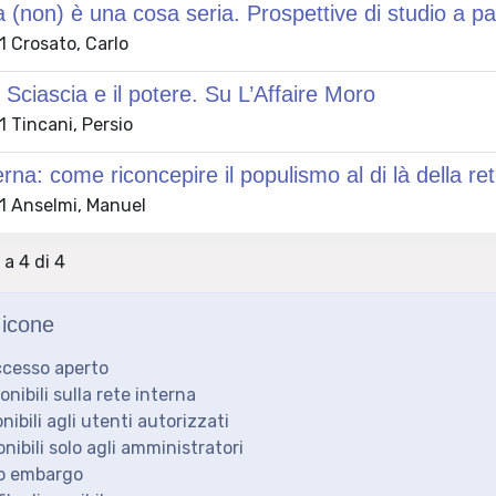
ca (non) è una cosa seria. Prospettive di studio a p
 Crosato, Carlo
Sciascia e il potere. Su L’Affaire Moro
 Tincani, Persio
terna: come riconcepire il populismo al di là della r
 Anselmi, Manuel
 a 4 di 4
icone
ccesso aperto
ponibili sulla rete interna
onibili agli utenti autorizzati
onibili solo agli amministratori
to embargo