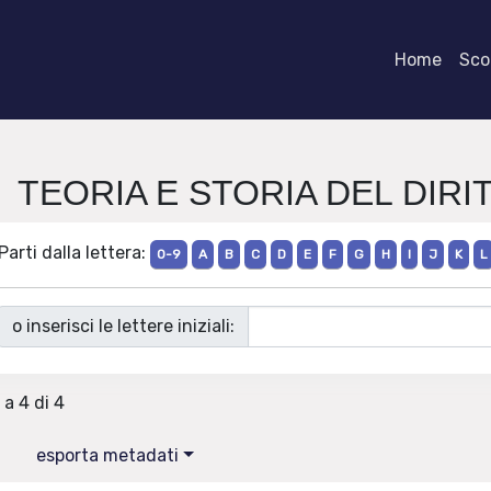
Home
Scor
sta TEORIA E STORIA DEL DIR
Parti dalla lettera:
0-9
A
B
C
D
E
F
G
H
I
J
K
L
o inserisci le lettere iniziali:
 a 4 di 4
esporta metadati