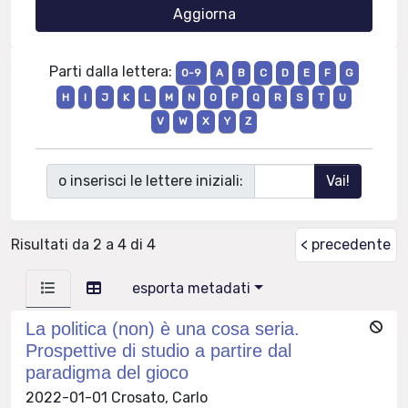
Parti dalla lettera:
0-9
A
B
C
D
E
F
G
H
I
J
K
L
M
N
O
P
Q
R
S
T
U
V
W
X
Y
Z
o inserisci le lettere iniziali:
Risultati da 2 a 4 di 4
< precedente
esporta metadati
La politica (non) è una cosa seria.
Prospettive di studio a partire dal
paradigma del gioco
2022-01-01 Crosato, Carlo