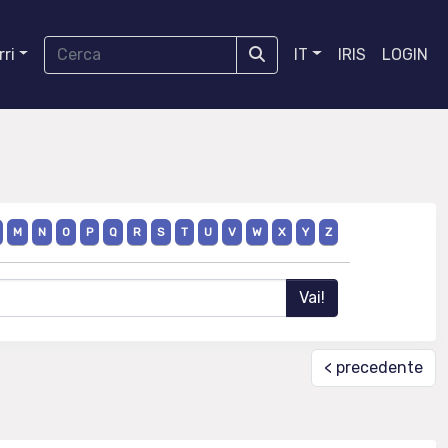
ri
IT
IRIS
LOGIN
M
N
O
P
Q
R
S
T
U
V
W
X
Y
Z
< precedente