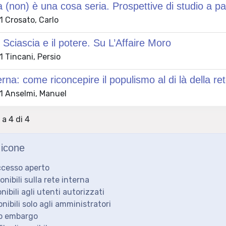
ca (non) è una cosa seria. Prospettive di studio a p
 Crosato, Carlo
Sciascia e il potere. Su L’Affaire Moro
 Tincani, Persio
terna: come riconcepire il populismo al di là della r
 Anselmi, Manuel
 a 4 di 4
icone
ccesso aperto
ponibili sulla rete interna
onibili agli utenti autorizzati
onibili solo agli amministratori
to embargo