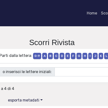
Home
Scor
Scorri Rivista
Parti dalla lettera:
0-9
A
B
C
D
E
F
G
H
I
J
K
L
o inserisci le lettere iniziali:
 a 4 di 4
esporta metadati