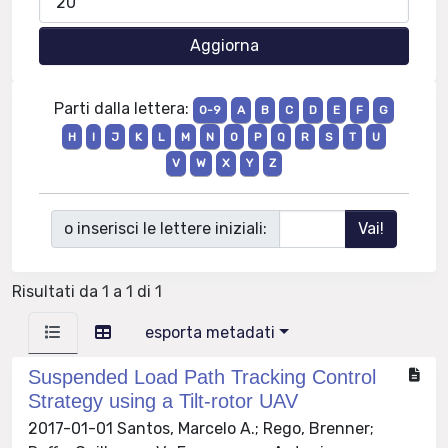
Parti dalla lettera:
0-9
A
B
C
D
E
F
G
H
I
J
K
L
M
N
O
P
Q
R
S
T
U
V
W
X
Y
Z
o inserisci le lettere iniziali:
Risultati da 1 a 1 di 1
esporta metadati
Suspended Load Path Tracking Control
Strategy using a Tilt-rotor UAV
2017-01-01 Santos, Marcelo A.; Rego, Brenner;