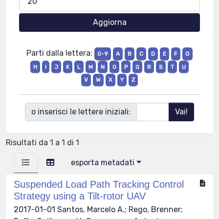
Parti dalla lettera:
0-9
A
B
C
D
E
F
G
H
I
J
K
L
M
N
O
P
Q
R
S
T
U
V
W
X
Y
Z
o inserisci le lettere iniziali:
Risultati da 1 a 1 di 1
esporta metadati
Suspended Load Path Tracking Control
Strategy using a Tilt-rotor UAV
2017-01-01 Santos, Marcelo A.; Rego, Brenner;