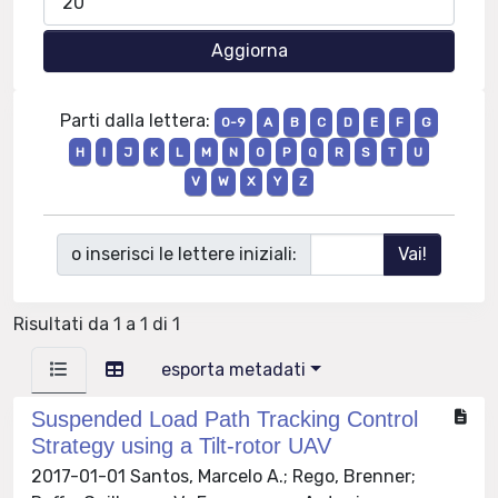
Parti dalla lettera:
0-9
A
B
C
D
E
F
G
H
I
J
K
L
M
N
O
P
Q
R
S
T
U
V
W
X
Y
Z
o inserisci le lettere iniziali:
Risultati da 1 a 1 di 1
esporta metadati
Suspended Load Path Tracking Control
Strategy using a Tilt-rotor UAV
2017-01-01 Santos, Marcelo A.; Rego, Brenner;