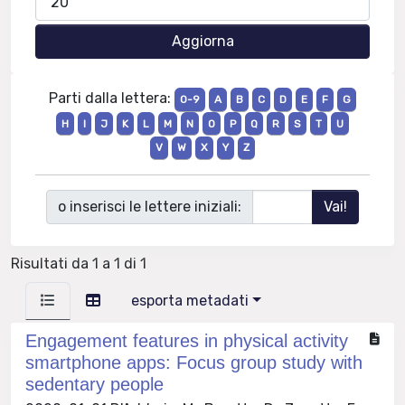
Parti dalla lettera:
0-9
A
B
C
D
E
F
G
H
I
J
K
L
M
N
O
P
Q
R
S
T
U
V
W
X
Y
Z
o inserisci le lettere iniziali:
Risultati da 1 a 1 di 1
esporta metadati
Engagement features in physical activity
smartphone apps: Focus group study with
sedentary people