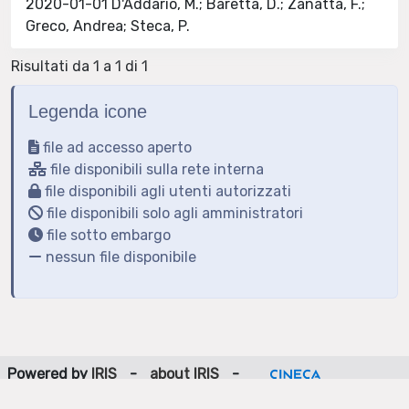
2020-01-01 D'Addario, M.; Baretta, D.; Zanatta, F.;
Greco, Andrea; Steca, P.
Risultati da 1 a 1 di 1
Legenda icone
file ad accesso aperto
file disponibili sulla rete interna
file disponibili agli utenti autorizzati
file disponibili solo agli amministratori
file sotto embargo
nessun file disponibile
Powered by
IRIS
-
about IRIS
-
Utilizzo dei cookie
-
Privacy
Copyright © 2026