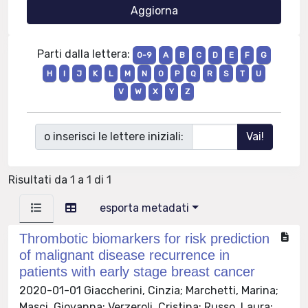
Parti dalla lettera:
0-9
A
B
C
D
E
F
G
H
I
J
K
L
M
N
O
P
Q
R
S
T
U
V
W
X
Y
Z
o inserisci le lettere iniziali:
Risultati da 1 a 1 di 1
esporta metadati
Thrombotic biomarkers for risk prediction
of malignant disease recurrence in
patients with early stage breast cancer
2020-01-01 Giaccherini, Cinzia; Marchetti, Marina;
Masci, Giovanna; Verzeroli, Cristina; Russo, Laura;