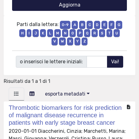
Parti dalla lettera:
0-9
A
B
C
D
E
F
G
H
I
J
K
L
M
N
O
P
Q
R
S
T
U
V
W
X
Y
Z
o inserisci le lettere iniziali:
Risultati da 1 a 1 di 1
esporta metadati
Thrombotic biomarkers for risk prediction
of malignant disease recurrence in
patients with early stage breast cancer
2020-01-01 Giaccherini, Cinzia; Marchetti, Marina;
Masci, Giovanna; Verzeroli, Cristina; Russo, Laura;