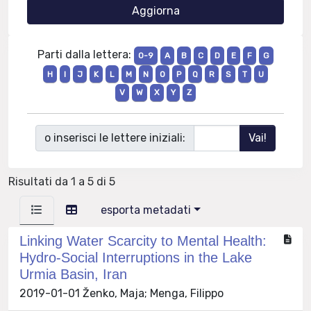
Parti dalla lettera:
0-9
A
B
C
D
E
F
G
H
I
J
K
L
M
N
O
P
Q
R
S
T
U
V
W
X
Y
Z
o inserisci le lettere iniziali:
Risultati da 1 a 5 di 5
esporta metadati
Linking Water Scarcity to Mental Health:
Hydro-Social Interruptions in the Lake
Urmia Basin, Iran
2019-01-01 Ženko, Maja; Menga, Filippo