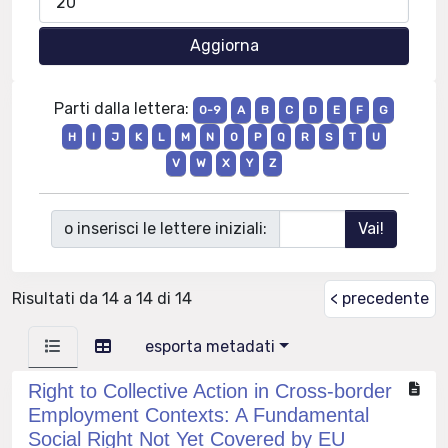
Parti dalla lettera:
0-9
A
B
C
D
E
F
G
H
I
J
K
L
M
N
O
P
Q
R
S
T
U
V
W
X
Y
Z
o inserisci le lettere iniziali:
Risultati da 14 a 14 di 14
< precedente
esporta metadati
Right to Collective Action in Cross-border
Employment Contexts: A Fundamental
Social Right Not Yet Covered by EU