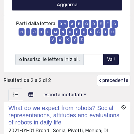
Parti dalla lettera:
0-9
A
B
C
D
E
F
G
H
I
J
K
L
M
N
O
P
Q
R
S
T
U
V
W
X
Y
Z
o inserisci le lettere iniziali:
Risultati da 2 a 2 di 2
< precedente
esporta metadati
What do we expect from robots? Social
representations, attitudes and evaluations
of robots in daily life
2021-01-01 Brondi, Sonia; Pivetti, Monica; DI