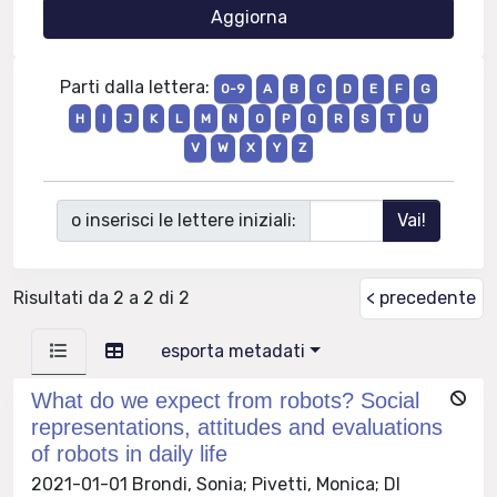
Parti dalla lettera:
0-9
A
B
C
D
E
F
G
H
I
J
K
L
M
N
O
P
Q
R
S
T
U
V
W
X
Y
Z
o inserisci le lettere iniziali:
Risultati da 2 a 2 di 2
< precedente
esporta metadati
What do we expect from robots? Social
representations, attitudes and evaluations
of robots in daily life
2021-01-01 Brondi, Sonia; Pivetti, Monica; DI