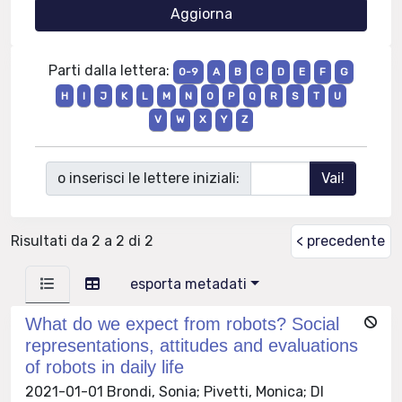
Parti dalla lettera:
0-9
A
B
C
D
E
F
G
H
I
J
K
L
M
N
O
P
Q
R
S
T
U
V
W
X
Y
Z
o inserisci le lettere iniziali:
Risultati da 2 a 2 di 2
< precedente
esporta metadati
What do we expect from robots? Social
representations, attitudes and evaluations
of robots in daily life
2021-01-01 Brondi, Sonia; Pivetti, Monica; DI