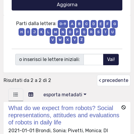
Parti dalla lettera:
0-9
A
B
C
D
E
F
G
H
I
J
K
L
M
N
O
P
Q
R
S
T
U
V
W
X
Y
Z
o inserisci le lettere iniziali:
Risultati da 2 a 2 di 2
< precedente
esporta metadati
What do we expect from robots? Social
representations, attitudes and evaluations
of robots in daily life
2021-01-01 Brondi, Sonia; Pivetti, Monica; DI