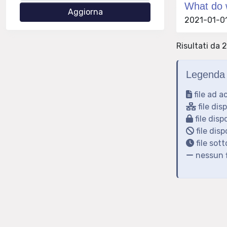
What do w
2021-01-01 
Risultati da 2
Legenda 
file ad a
file dis
file disp
file disp
file sot
nessun f