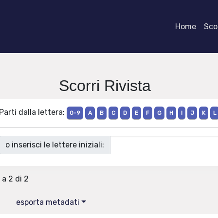
Home
Scor
Scorri Rivista
Parti dalla lettera:
0-9
A
B
C
D
E
F
G
H
I
J
K
L
o inserisci le lettere iniziali:
 a 2 di 2
esporta metadati