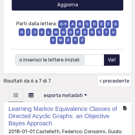
Parti dalla lettera:
0-9
A
B
C
D
E
F
G
H
I
J
K
L
M
N
O
P
Q
R
S
T
U
V
W
X
Y
Z
o inserisci le lettere iniziali:
Risultati da 6 a 7 di 7
< precedente
esporta metadati
Learning Markov Equivalence Classes of
Directed Acyclic Graphs: an Objective
Bayes Approach
2018-01-01 Castelletti, Federico; Consonni, Guido;