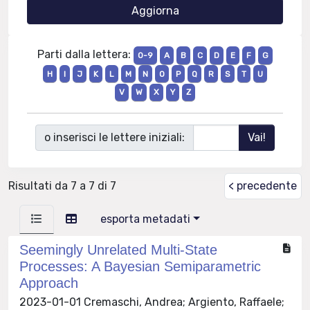
Parti dalla lettera:
0-9
A
B
C
D
E
F
G
H
I
J
K
L
M
N
O
P
Q
R
S
T
U
V
W
X
Y
Z
o inserisci le lettere iniziali:
Risultati da 7 a 7 di 7
< precedente
esporta metadati
Seemingly Unrelated Multi-State
Processes: A Bayesian Semiparametric
Approach
2023-01-01 Cremaschi, Andrea; Argiento, Raffaele;