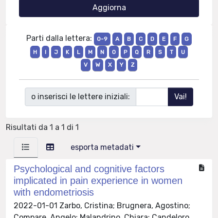
Parti dalla lettera:
0-9
A
B
C
D
E
F
G
H
I
J
K
L
M
N
O
P
Q
R
S
T
U
V
W
X
Y
Z
o inserisci le lettere iniziali:
Risultati da 1 a 1 di 1
esporta metadati
Psychological and cognitive factors
implicated in pain experience in women
with endometriosis
2022-01-01 Zarbo, Cristina; Brugnera, Agostino;
Compare, Angelo; Malandrino, Chiara; Candeloro,