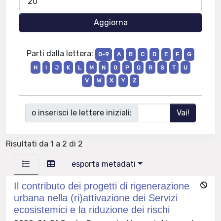
Parti dalla lettera:
0-9
A
B
C
D
E
F
G
H
I
J
K
L
M
N
O
P
Q
R
S
T
U
V
W
X
Y
Z
o inserisci le lettere iniziali:
Risultati da 1 a 2 di 2
esporta metadati
Il contributo dei progetti di rigenerazione
urbana nella (ri)attivazione dei Servizi
ecosistemici e la riduzione dei rischi