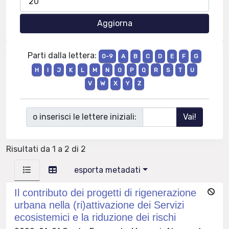
Parti dalla lettera:
0-9
A
B
C
D
E
F
G
H
I
J
K
L
M
N
O
P
Q
R
S
T
U
V
W
X
Y
Z
o inserisci le lettere iniziali:
Risultati da 1 a 2 di 2
esporta metadati
Il contributo dei progetti di rigenerazione
urbana nella (ri)attivazione dei Servizi
ecosistemici e la riduzione dei rischi