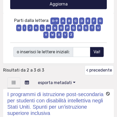
Parti dalla lettera:
0-9
A
B
C
D
E
F
G
H
I
J
K
L
M
N
O
P
Q
R
S
T
U
V
W
X
Y
Z
o inserisci le lettere iniziali:
Risultati da 2 a 3 di 3
< precedente
esporta metadati
I programmi di istruzione post-secondaria
per studenti con disabilità intellettiva negli
Stati Uniti. Spunti per un’istruzione
superiore inclusiva