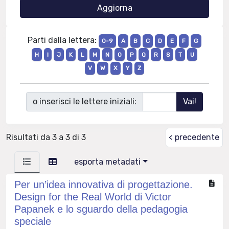
Parti dalla lettera:
0-9
A
B
C
D
E
F
G
H
I
J
K
L
M
N
O
P
Q
R
S
T
U
V
W
X
Y
Z
o inserisci le lettere iniziali:
Risultati da 3 a 3 di 3
< precedente
esporta metadati
Per un’idea innovativa di progettazione.
Design for the Real World di Victor
Papanek e lo sguardo della pedagogia
speciale