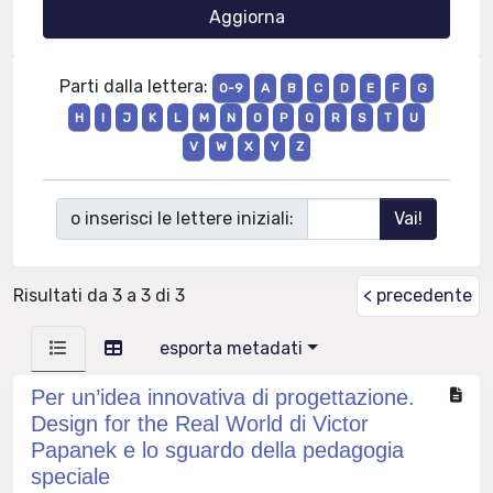
Parti dalla lettera:
0-9
A
B
C
D
E
F
G
H
I
J
K
L
M
N
O
P
Q
R
S
T
U
V
W
X
Y
Z
o inserisci le lettere iniziali:
Risultati da 3 a 3 di 3
< precedente
esporta metadati
Per un’idea innovativa di progettazione.
Design for the Real World di Victor
Papanek e lo sguardo della pedagogia
speciale